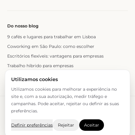
Do nosso blog
9 cafés e lugares para trabalhar em Lisboa
Coworking em São Paulo: como escolher
Escritórios flexíveis: vantagens para empresas
Trabalho híbrido para empresas
Ver blog completo →
Utilizamos cookies
Utilizamos cookies para melhorar a experiência no
site e, com a sua autorização, medir tráfego e
campanhas. Pode aceitar, rejeitar ou definir as suas
© 2026 Eureka Coworking. Todos os direitos reservados.
Privacidade
preferências.
Imprensa
Parcerias
Definir preferências
Rejeitar
Aceitar