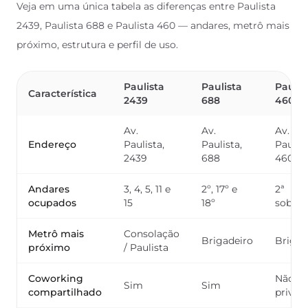
Veja em uma única tabela as diferenças entre Paulista
2439, Paulista 688 e Paulista 460 — andares, metrô mais
próximo, estrutura e perfil de uso.
Paulista
Paulista
Paulis
Característica
2439
688
460
Av.
Av.
Av.
Endereço
Paulista,
Paulista,
Paulist
2439
688
460
Andares
3, 4, 5, 11 e
2º, 17º e
2ª
ocupados
15
18º
sobrel
Metrô mais
Consolação
Brigadeiro
Brigad
próximo
/ Paulista
Coworking
Não —
Sim
Sim
compartilhado
privat