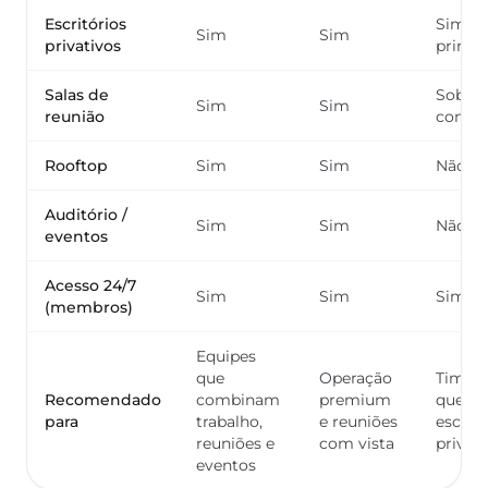
Escritórios
Sim, f
Sim
Sim
privativos
princip
Salas de
Sob
Sim
Sim
reunião
consul
Rooftop
Sim
Sim
Não
Auditório /
Sim
Sim
Não
eventos
Acesso 24/7
Sim
Sim
Sim
(membros)
Equipes
que
Operação
Times 
Recomendado
combinam
premium
quere
para
trabalho,
e reuniões
escritó
reuniões e
com vista
privat
eventos