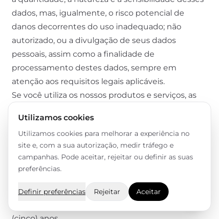
dados, mas, igualmente, o risco potencial de
danos decorrentes do uso inadequado; não
autorizado, ou a divulgação de seus dados
pessoais, assim como a finalidade de
processamento destes dados, sempre em
atenção aos requisitos legais aplicáveis.
Se você utiliza os nossos produtos e serviços, as
informações da sua conta serão mantidas
Utilizamos cookies
enquanto você mantiver essa conta ativa. Caso
Utilizamos cookies para melhorar a experiência no
você solicite o cancelamento, as suas informações
site e, com a sua autorização, medir tráfego e
serão excluídas em até 60 dias do cancelamento
campanhas. Pode aceitar, rejeitar ou definir as suas
da conta.
preferências.
Caso você seja um lead da EUREKA, as
informações referentes às suas interações
Definir preferências
Rejeitar
Aceitar
conosco, serão armazenadas pelo prazo de 5
(cinco) anos.